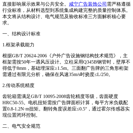
直接影响展示效果与公共安全。
咸宁广告装饰公司
需严格遵循
行业标准，从材料选型到系统集成构建完整的质量控制体系。
本文将从结构设计、电气规范及验收标准三方面解析核心要
求。
一、结构设计标准
1.框架承载能力
根据GB/T 20624-2006《户外广告设施钢结构技术规范》，主
框架需按50年一遇风压设计。立柱采用Q345B钢管时，壁厚不
得低于8mm，基础埋深应≥1.5m。三面翻广告牌的三角形桁架
需通过有限元分析，确保在风速35m/s时挠度≤L/250。
2.传动系统精度
齿轮箱需满足GB/T 10095-2008齿轮精度等级，齿面硬度
HRC50-55。电机扭矩需按广告牌面积计算，每平方米负载配
置0.8-1.2N·m扭矩。翻转角度误差应≤0.5°，通过霍尔传感器实
现位置闭环控制。
二、电气安全规范