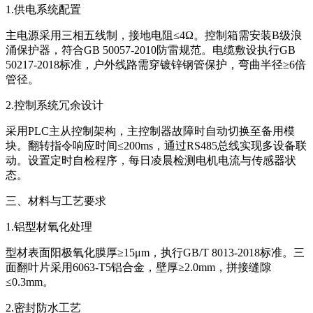
1.供电系统配置
主电源采用三相五线制，接地电阻≤4Ω。控制箱需安装B级浪
涌保护器，符合GB 50057-2010防雷规范。电缆敷设执行GB
50217-2018标准，户外线路需穿镀锌钢管保护，弯曲半径≥6倍
管径。
2.控制系统冗余设计
采用PLC主从控制架构，主控制器故障时自动切换至备用模
块。翻转指令响应时间≤200ms，通过RS485总线实现多设备联
动。设置定时自检程序，每日凌晨检测电机电流与传感器状
态。
三、材料与工艺要求
1.铝型材氧化处理
型材表面阳极氧化膜厚≥15μm，执行GB/T 8013-2018标准。三
面翻叶片采用6063-T5铝合金，壁厚≥2.0mm，拼接缝隙
≤0.3mm。
2.密封防水工艺