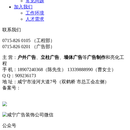
常见问题
加入我们
工作环境
人才需求
联系我们
0715-826 0105
（工程部）
0715-826 0201
（广告部）
主 营：
户外广告
、
立柱广告
、
墙体广告
等
广告制作
和亮化工
程
手 机：18907240368（陈先生） 13339888990（曹女士）
Q Q：909236173
地 址：咸宁市淦河大道7号（双鹤桥 市总工会左侧）
备案号：
鄂ICP备15019842号-1
流量统计
鄂公网安备42120202000497号
公众号